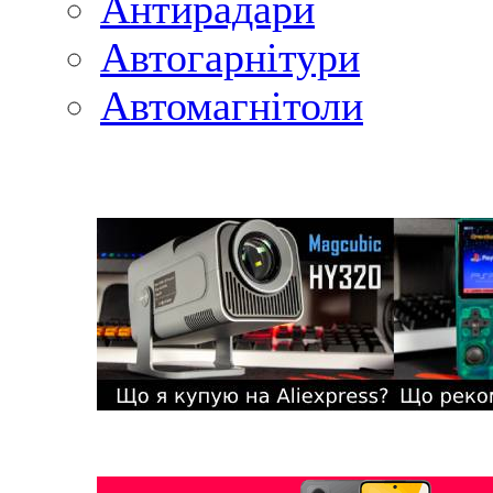
Антирадари
Автогарнітури
Автомагнітоли