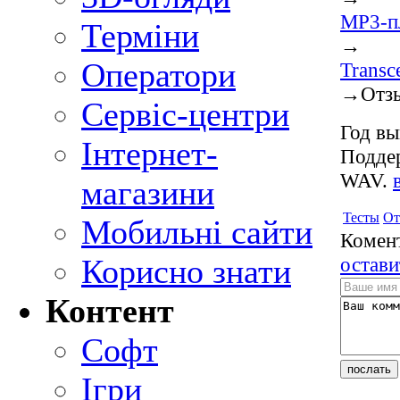
MP3-п
Терміни
→
Оператори
Transc
→
Отз
Сервіс-центри
Год вы
Інтернет-
Подде
WAV.
магазини
Тесты
От
Мобильні сайти
Комент
остави
Корисно знати
Контент
Софт
Ігри