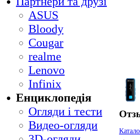
Партнери та друзі
ASUS
Bloody
Cougar
realme
Lenovo
Infinix
Енциклопедія
Огляди і тести
Отзы
Видео-огляди
Катало
3D-огляди
→